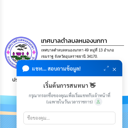
เทศบาลตำลบลหนองนกทา
เทศบาลตำลบลหนองนกทา 49 หมู่ที่ 13 อำเภอ
เขมราฐ จังหวัดอุบลราชธานี 34170.
โทร. 045-429346 แฟกซ์ 045-429346 Email
×
แชท... สอบถามข้อมูล!
saraban@nongnoktha.go.th
ประชาชน มีภูมิคุ้มกัน พึ่งพาตนเอง พอเพียง เป็นสุข
เริ่มต้นการสนทนา 👋
กรุณากรอกชื่อของคุณเพื่อเริ่มแชทกับเจ้าหน้าที่
(เฉพาะในวันเวลาราชการ)
เกี่ยวกับเรา
ติดต่อเรา