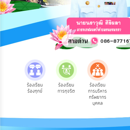
การ
ปฏิสัมพันธ์
ข้อมูล
รับ
ฟัง
ความ
คิด
เห็น
แผน
ยุทธศาสตร์/
แผน
e-Se
ฟังความ
ร้องเรียน
ร้องเรียน
ร้องเรียน
พัฒนา
บริ
ิดเห็น
ร้องทุกข์
การทุจริต
การบริหาร
ออน
ระชาชน
ทรัพยากร
การ
บุคคล
บริหาร/
พัฒนา
ทรัพยากร
บุคคล