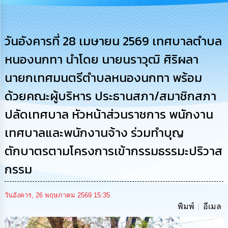
การ
บริหาร
งาน
วันอังคารที่ 28 เมษายน 2569 เทศบาลตำบล
หนองนกทา นำโดย นายนราวุฒิ ศิริผลา
การ
ส่ง
นายกเทศมนตรีตำบลหนองนกทา พร้อม
เสริม
ความ
ด้วยคณะผู้บริหาร ประธานสภา/สมาชิกสภา
โปร่งใส
ปลัดเทศบาล หัวหน้าส่วนราชการ พนักงาน
การ
จัด
เทศบาลและพนักงานจ้าง ร่วมทำบุญ
ซื้อ
จัด
ตักบาตรตามโครงการเข้ากรรมธรรมะปริวาส
จ้าง
กรรม
การ
เงิน
วันอังคาร, 26 พฤษภาคม 2569 15:35
การ
พิมพ์
อีเมล
คลัง