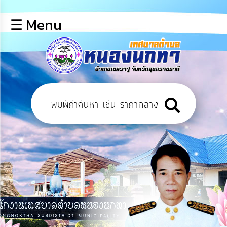
×
☰ Menu
lose
หน้า
หลัก
ข้อมูล
พื้น
ฐาน
บุคลากร
ข่าว
ประชาสัมพันธ์
การ
เปิด
เผย
ข้อมูล
สาธารณะ
OIT