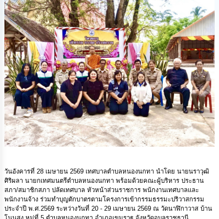
นโยบาย
No
Gift
Policy
การ
ดำเนิน
การ
เพื่อ
ป้องกัน
การ
ทุจริต
มาตรการ
ส่ง
เสริม
คุณธรรม
วันอังคารที่ 28 เมษายน 2569 เทศบาลตำบลหนองนกทา นำโดย นายนราวุฒิ
และ
ศิริผลา นายกเทศมนตรีตำบลหนองนกทา พร้อมด้วยคณะผู้บริหาร ประธาน
ความ
โปร่งใส
สภา/สมาชิกสภา ปลัดเทศบาล หัวหน้าส่วนราชการ พนักงานเทศบาลและ
พนักงานจ้าง ร่วมทำบุญตักบาตรตามโครงการเข้ากรรมธรรมะปริวาสกรรม
ประจำปี พ.ศ.2569 ระหว่างวันที่ 20 - 29 เมษายน 2569 ณ วัดนาฬิกาวาส บ้าน
ร้อง
โนนสูง หมู่ที่ 5 ตำบลหนองนกทา อำเภอเขมราฐ จังหวัดอุบลราชธานี