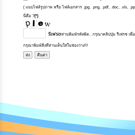
( แนบไฟล์รูปภาพ หรือ ไฟล์เอกสาร .jpg, .png, .pdf, .doc, .xls, .p
นี่คือ ?
(*)
รีเฟรช
ท่านพิมพ์รหัสผิด...กรุณาคลิปปุ่ม รีเฟรช เพื่
กรุณาพิมพ์สิ่งที่ท่านเห็นใส่ในช่องว่าง!!!