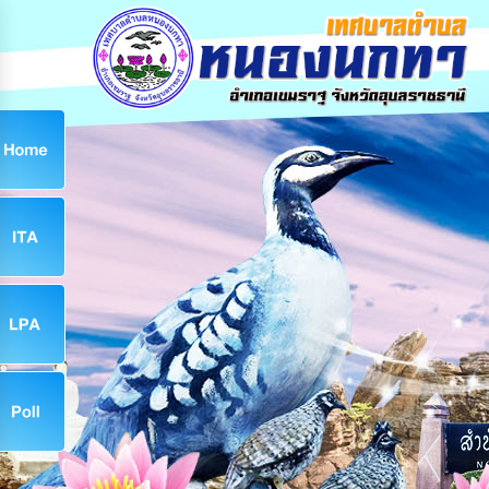
ก
9
9
จ