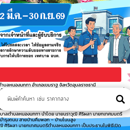
ตำบลหนองนกทา อำเภอเขมราฐ จังหวัดอุบลราชธานี
ครงการจัดซื้อรถบรรทุก(ดีเซล) ขนาด 1 ตัน ปริมาตรกระบอก ไม่ต่ำ
0 กิโลวัตต์ ขับเคลื่อน 2 ล้อ แบบดับเ
มอบหมายให้นายเวียงชัย ทีฆายุพรรค รองนายกเทศมนตรีตำบลหนอง
่วมต้อนรับนางฐิติวรดา เทพเสนา นายกเหล่ากาชาดจังหวั
เทศบาลตำบลหนองนกทา นำโดย นายนราวุฒิ ศิริผลา นายกเทศมนตรี
มบำรุงถนน สายบ้านคึมพอก – บ้านโนนสูง
วุฒิ ศิริผลา นายกเทศมนตรีตำบลหนองนกทา เป็นประธานในพิธีเปิด