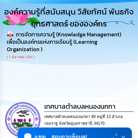
การ
องค์ความรู้ที่สนับสนุน วิสัยทัศน์ พันธกิจ
บริหาร
งาน
ยุทธศาสตร์ ขององค์กร
การจัดการความรู้ (Knowledge Management)
การ
ส่ง
เพื่อเป็นองค์กรแห่งการเรียนรู้ (Learning
เสริม
Organization )
ความ
โปร่งใส
[ 1 ธันวาคม 2564 ]
การ
จัด
ซื้อ
จัด
จ้าง
เทศบาลตำลบลหนองนกทา
การ
เงิน
เทศบาลตำลบลหนองนกทา 49 หมู่ที่ 13 อำเภอ
การ
เขมราฐ จังหวัดอุบลราชธานี 34170.
คลัง
โทร. 045-429346 แฟกซ์ 045-429346 Email
×
แชท... สอบถามข้อมูล!
saraban@nongnoktha.go.th