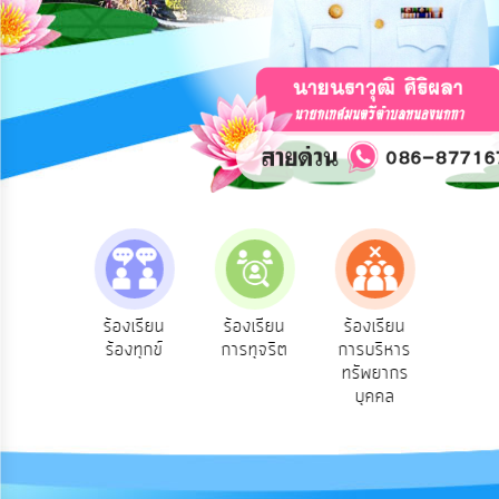
การ
ปฏิสัมพันธ์
ข้อมูล
รับ
ฟัง
ความ
คิด
เห็น
แผน
ยุทธศาสตร์/
แผน
e-Servic
วาม
ร้องเรียน
ร้องเรียน
ร้องเรียน
พัฒนา
บริการ
น
ร้องทุกข์
การทุจริต
การบริหาร
ออนไลน์
ชน
ทรัพยากร
การ
บุคคล
บริหาร/
พัฒนา
ทรัพยากร
บุคคล