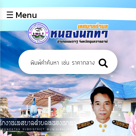
×
☰ Menu
lose
หน้า
หลัก
ข้อมูล
พื้น
ฐาน
บุคลากร
ข่าว
ประชาสัมพันธ์
การ
เปิด
เผย
ข้อมูล
สาธารณะ
OIT