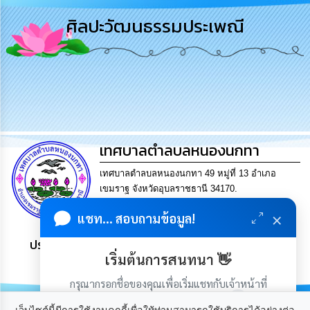
การ
ศิลปะวัฒนธรรมประเพณี
บริหาร
งาน
การ
ส่ง
เสริม
ความ
โปร่งใส
เทศบาลตำลบลหนองนกทา
การ
จัด
เทศบาลตำลบลหนองนกทา 49 หมู่ที่ 13 อำเภอ
ซื้อ
เขมราฐ จังหวัดอุบลราชธานี 34170.
จัด
โทร. 045-429346 แฟกซ์ 045-429346 Email
จ้าง
×
แชท... สอบถามข้อมูล!
saraban@nongnoktha.go.th
ประชาชน มีภูมิคุ้มกัน พึ่งพาตนเอง พอเพียง เป็นสุข
การ
เริ่มต้นการสนทนา 👋
เงิน
การ
กรุณากรอกชื่อของคุณเพื่อเริ่มแชทกับเจ้าหน้าที่
คลัง
(เฉพาะในวันเวลาราชการ)