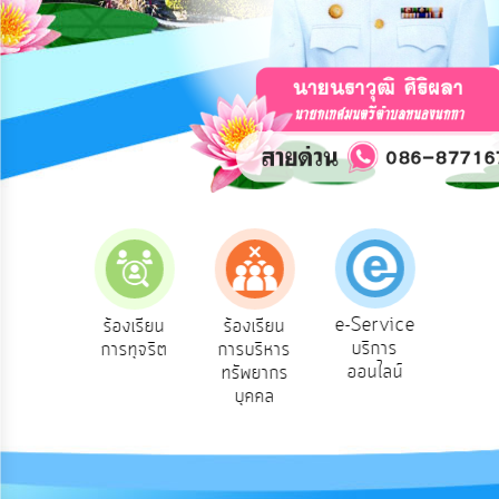
การ
ปฏิสัมพันธ์
ข้อมูล
รับ
ฟัง
ความ
คิด
เห็น
แผน
ยุทธศาสตร์/
แผน
e-Service
องเรียน
ร้องเรียน
ร้องเรียน
ถาม
พัฒนา
บริการ
องทุกข์
การทุจริต
การบริหาร
Q
ออนไลน์
ทรัพยากร
การ
บุคคล
บริหาร/
พัฒนา
ทรัพยากร
บุคคล