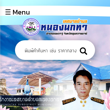
×
☰ Menu
lose
หน้า
หลัก
ข้อมูล
พื้น
ฐาน
บุคลากร
ข่าว
ประชาสัมพันธ์
การ
เปิด
เผย
ข้อมูล
สาธารณะ
OIT