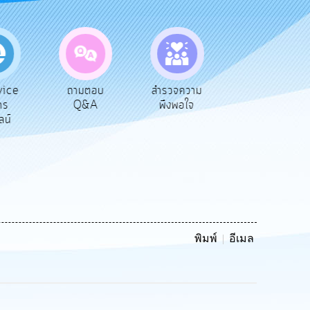
ถามตอบ
สำรวจความ
ผู้รับเบีย
ประเ
Q&A
พึงพอใจ
ยังชีพ
ท้อ
พิมพ์
อีเมล