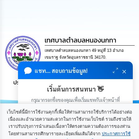
นโยบาย
No
Gift
Policy
การ
เทศบาลตำลบลหนองนกทา
ดำเนิน
การ
เทศบาลตำลบลหนองนกทา 49 หมู่ที่ 13 อำเภอ
เพื่อ
เขมราฐ จังหวัดอุบลราชธานี 34170.
ป้องกัน
โทร. 045-429346 แฟกซ์ 045-429346 Email
การ
×
แชท... สอบถามข้อมูล!
ทุจริต
saraban@nongnoktha.go.th
ประชาชน มีภูมิคุ้มกัน พึ่งพาตนเอง พอเพียง เป็นสุข
มาตรการ
เริ่มต้นการสนทนา 👋
ส่ง
เสริม
กรุณากรอกชื่อของคุณเพื่อเริ่มแชทกับเจ้าหน้าที่
คุณธรรม
(เฉพาะในวันเวลาราชการ)
และ
เว็บไซต์นี้มีการใช้งานคุกกี้เพื่อให้ท่านสามารถใช้บริการได้อย่างต่อ
ความ
เนื่องและอำนวยความสะดวกในการใช้งานเว็บไซต์ รวมถึงช่วยให้
โปร่งใส
เราปรับปรุงการนำเสนอเนื้อหาให้ตรงตามความต้องการของท่าน
เกี่ยวกับเรา
ติดต่อเรา
โดยท่านสามารถศึกษารายละเอียดเพิ่มเติมได้จาก
ประกาศการใช้
ร้อง