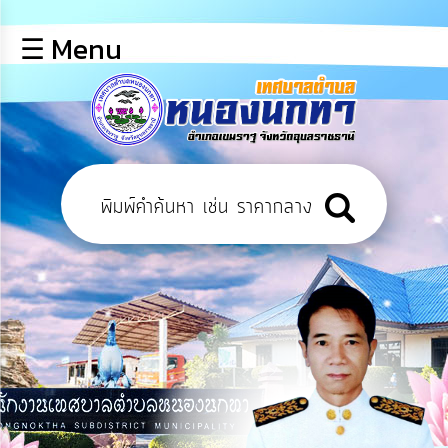
×
☰ Menu
lose
หน้า
หลัก
ข้อมูล
พื้น
ฐาน
บุคลากร
ข่าว
ประชาสัมพันธ์
การ
เปิด
เผย
ข้อมูล
สาธารณะ
OIT