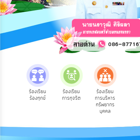
การ
ปฏิสัมพันธ์
ข้อมูล
รับ
ฟัง
ความ
คิด
เห็น
แผน
ยุทธศาสตร์/
แผน
e-Se
ฟังความ
ร้องเรียน
ร้องเรียน
ร้องเรียน
พัฒนา
บริ
ิดเห็น
ร้องทุกข์
การทุจริต
การบริหาร
ออน
ระชาชน
ทรัพยากร
การ
บุคคล
บริหาร/
พัฒนา
ทรัพยากร
บุคคล