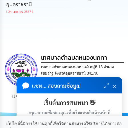
อุบลราชธานี
นโยบาย
No
[ 24 เมษายน 2567 ]
Gift
Policy
การ
ดำเนิน
การ
เพื่อ
ป้องกัน
เทศบาลตำลบลหนองนกทา
การ
ทุจริต
เทศบาลตำลบลหนองนกทา 49 หมู่ที่ 13 อำเภอ
เขมราฐ จังหวัดอุบลราชธานี 34170.
โทร. 045-429346 แฟกซ์ 045-429346 Email
มาตรการ
×
แชท... สอบถามข้อมูล!
ส่ง
saraban@nongnoktha.go.th
เสริม
ประชาชน มีภูมิคุ้มกัน พึ่งพาตนเอง พอเพียง เป็นสุข
คุณธรรม
และ
เริ่มต้นการสนทนา 👋
ความ
โปร่งใส
กรุณากรอกชื่อของคุณเพื่อเริ่มแชทกับเจ้าหน้าที่
(เฉพาะในวันเวลาราชการ)
เว็บไซต์นี้มีการใช้งานคุกกี้เพื่อให้ท่านสามารถใช้บริการได้อย่างต่อ
ร้อง