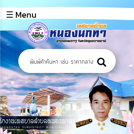
×
☰ Menu
lose
หน้า
หลัก
ข้อมูล
พื้น
ฐาน
บุคลากร
ข่าว
ประชาสัมพันธ์
การ
เปิด
เผย
ข้อมูล
สาธารณะ
OIT