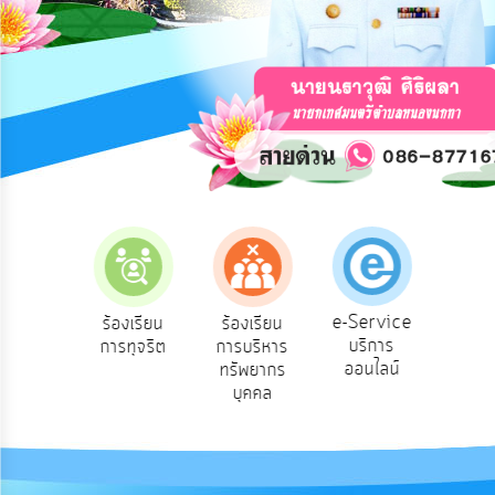
การ
ปฏิสัมพันธ์
ข้อมูล
รับ
ฟัง
ความ
คิด
เห็น
แผน
ยุทธศาสตร์/
แผน
e-Service
องเรียน
ร้องเรียน
ร้องเรียน
ถาม
พัฒนา
บริการ
องทุกข์
การทุจริต
การบริหาร
Q
ออนไลน์
ทรัพยากร
การ
บุคคล
บริหาร/
พัฒนา
ทรัพยากร
บุคคล