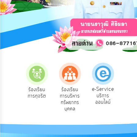
การ
ปฏิสัมพันธ์
ข้อมูล
รับ
ฟัง
ความ
คิด
เห็น
แผน
ยุทธศาสตร์/
แผน
e-Service
องเรียน
ร้องเรียน
ร้องเรียน
ถาม
พัฒนา
บริการ
องทุกข์
การทุจริต
การบริหาร
Q
ออนไลน์
ทรัพยากร
การ
บุคคล
บริหาร/
พัฒนา
ทรัพยากร
บุคคล