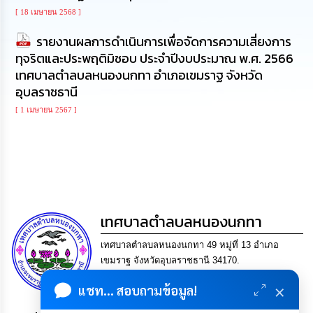
นโยบาย
[ 18 เมษายน 2568 ]
No
Gift
รายงานผลการดำเนินการเพื่อจัดการความเสี่ยงการ
Policy
ทุจริตและประพฤติมิชอบ ประจําปีงบประมาณ พ.ศ. 2566
เทศบาลตำลบลหนองนกทา อำเภอเขมราฐ จังหวัด
การ
อุบลราชธานี
ดำเนิน
การ
[ 1 เมษายน 2567 ]
เพื่อ
ป้องกัน
การ
ทุจริต
มาตรการ
ส่ง
เทศบาลตำลบลหนองนกทา
เสริม
คุณธรรม
เทศบาลตำลบลหนองนกทา 49 หมู่ที่ 13 อำเภอ
และ
ความ
เขมราฐ จังหวัดอุบลราชธานี 34170.
โปร่งใส
โทร. 045-429346 แฟกซ์ 045-429346 Email
×
แชท... สอบถามข้อมูล!
saraban@nongnoktha.go.th
ร้อง