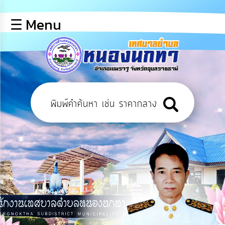
×
☰ Menu
lose
หน้า
หลัก
ข้อมูล
พื้น
ฐาน
บุคลากร
ข่าว
ประชาสัมพันธ์
การ
เปิด
เผย
ข้อมูล
สาธารณะ
OIT