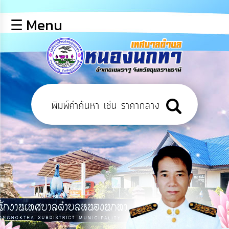
×
☰ Menu
lose
หน้า
หลัก
ข้อมูล
พื้น
ฐาน
บุคลากร
ข่าว
ประชาสัมพันธ์
การ
เปิด
เผย
ข้อมูล
สาธารณะ
OIT