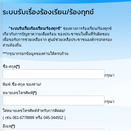
การ
ระบบรับเรื่องร้องเรียน/ร้องทุกข์
บริหาร
งาน
"ระบบรับเรื่องร้องเรียน/ร้องทุกข์"
ช่องทางการร้องเรียน/ร้องทุกข์
การ
เกี่ยวกับการปัญหาความเดือดร้อน ของประชาชนในพื้นที่รับผิดชอบ
ส่ง
เพื่อขอรับการช่วยเหลือจาก ศูนย์ช่วยเหลือประชาชนองค์กรปกครอง
เสริม
ส่วนท้องถิ่น
ความ
โปร่งใส
***กรุณากรอกข้อมูลของท่านให้ครบถ้วน
ชื่อ-สกุล
(*)
การ
จัด
กรุณา
ซื้อ
จัด
พิมพ์ ชื่อ-สกุล ของท่าน!
จ้าง
หมายเลขโทรศัพท์
(*)
กรุณา
การ
เงิน
ใส่หมายเลขโทรศัพท์สำหรับการติดต่อ!
การ
( เช่น 061-6778999 หรือ 045-344552 )
คลัง
อีเมล
(*)