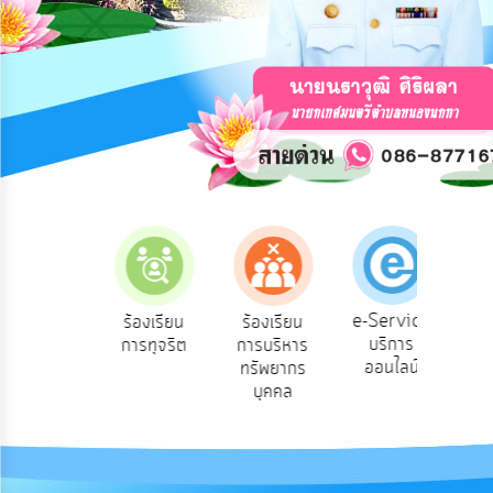
การ
ปฏิสัมพันธ์
ข้อมูล
รับ
ฟัง
ความ
คิด
เห็น
แผน
ยุทธศาสตร์/
แผน
e-Service
องเรียน
ร้องเรียน
ร้องเรียน
ถาม
พัฒนา
บริการ
องทุกข์
การทุจริต
การบริหาร
Q
ออนไลน์
ทรัพยากร
การ
บุคคล
บริหาร/
พัฒนา
ทรัพยากร
บุคคล