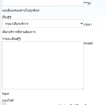
***รูป
นโยบาย
No
แบบอีเมลของท่านไม่ถูกต้อง!
Gift
Policy
เรื่อง
(*)
กรุณา
การ
เลือกบริการที่ท่านต้องการ.
ดำเนิน
การ
รายละเอียด
(*)
เพื่อ
Invalid
ป้องกัน
การ
ทุจริต
มาตรการ
ส่ง
เสริม
คุณธรรม
และ
ความ
โปร่งใส
Input
แนบไฟล์
ร้อง