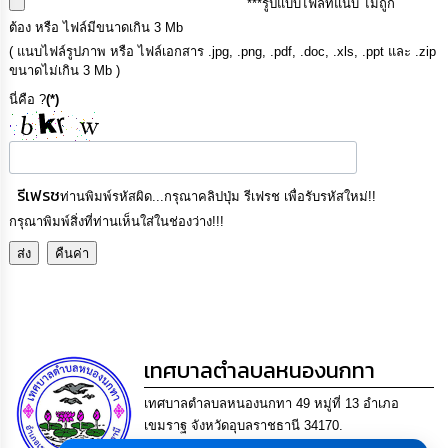
***รูปแบบไฟล์ที่แนบ ไม่ถูก
เรียน
ต้อง หรือ ไฟล์มีขนาดเกิน 3 Mb
ร้อง
ทุกข์
( แนบไฟล์รูปภาพ หรือ ไฟล์เอกสาร .jpg, .png, .pdf, .doc, .xls, .ppt และ .zip
ขนาดไม่เกิน 3 Mb )
e-
นี่คือ ?
(*)
Service
กิจการ
สภา
รีเฟรช
ท่านพิมพ์รหัสผิด...กรุณาคลิปปุ่ม รีเฟรช เพื่อรับรหัสใหม่!!
กรุณาพิมพ์สิ่งที่ท่านเห็นใส่ในช่องว่าง!!!
กิจการ
สภา
ท้อง
ถิ่น
ของ
เทศบาลตำลบลหนองนกทา
เรา
เทศบาลตำลบลหนองนกทา 49 หมู่ที่ 13 อำเภอ
การ
เขมราฐ จังหวัดอุบลราชธานี 34170.
จัดการ
โทร. 045-429346 แฟกซ์ 045-429346 Email